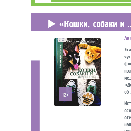
«Кошки, собаки и 
Ав
Эта
чу
фо
по
ме
«Д
об 
12+
Ис
ос
от
на
мо