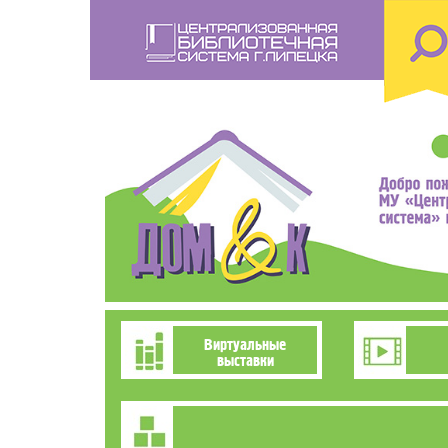
Перейти
к
основному
содержанию
Познавательно-
Виртуальные
выставки
развлекательное