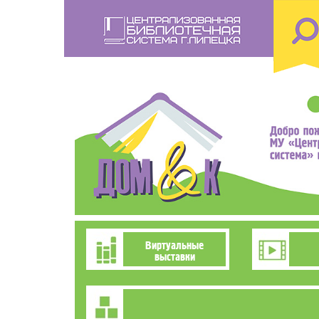
Перейти
к
основному
содержанию
Познавательно-
Виртуальные
выставки
развлекательное