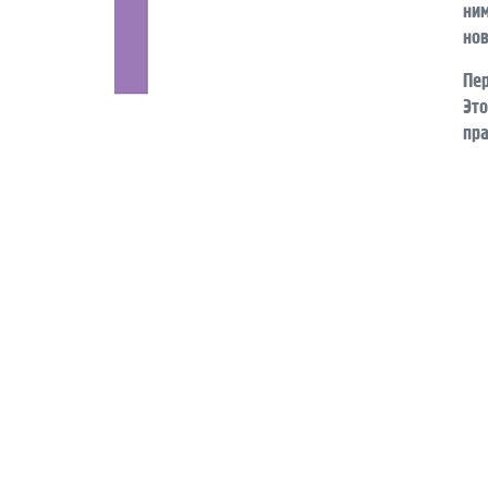
ни
но
Пе
Эт
пра