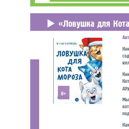
«Ловушка для Кот
Ав
Кн
со
ил
Кн
Ко
дру
0+
Мы
ко
под
Ка