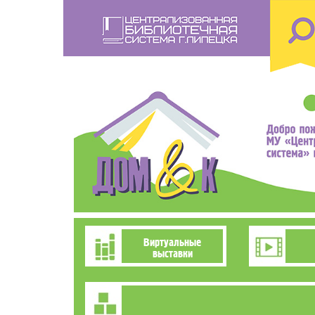
Перейти
к
основному
содержанию
Познавательно-
Виртуальные
выставки
развлекательное