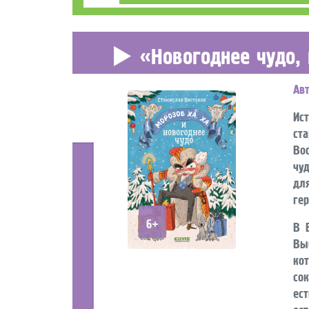
«Новогоднее чудо, 
Ав
Ис
ст
Во
чу
дл
гер
6+
В 
Вы
ко
со
ес
ос