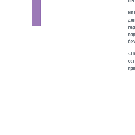
Ил
до
ге
по
без
«П
ос
пр