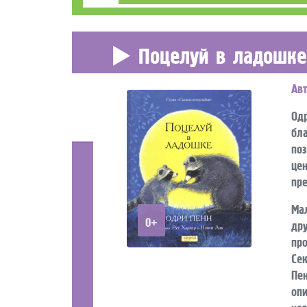
Поцелуй в ладошке
Ав
Од
бл
по
це
пр
Ма
0+
др
пр
Се
Пе
оп
нег