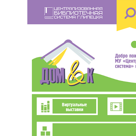
Перейти
к
основному
содержанию
Познавательно-
Виртуальные
выставки
развлекательное