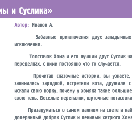
мы и Суслика»
Автор
Иванов А.
Забавные приключения двух закадычных др
исключения.
Толстячок Хома и его лучший друг Суслик час
переделках, с ними постоянно что-то случается.
Прочитав сказочные истории, вы узнаете, ка
занимались зарядкой, встретили кота, дружили 
искали свою норку, почему у хомяка такие большие
свою тень. Веселые перепалки, шуточные потасовки
Призадуматься о самом важном на свете и найт
доверчивый добряк Суслик и ленивый хитрюга Хома