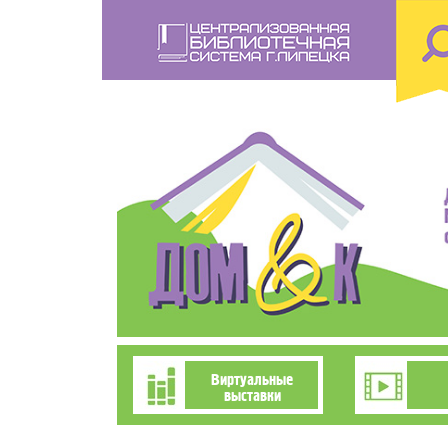
Перейти
к
основному
содержанию
Познавательно-
Виртуальные
выставки
развлекательное