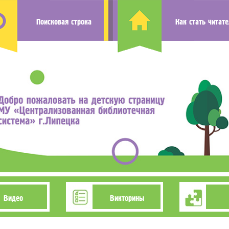
Поисковая строка
Как стать читат
Видео
Викторины