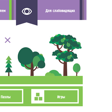
елем
Для слабовидящих
Пазлы
Игры