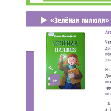
«Зелёная пилюля»
Ав
Че
ды
поп
лен
Но
До
6+
во
тр
пот
А в
а 