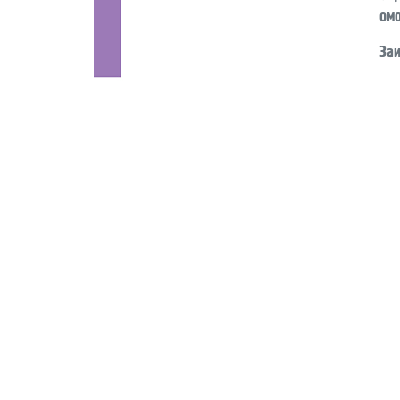
омо
Заи