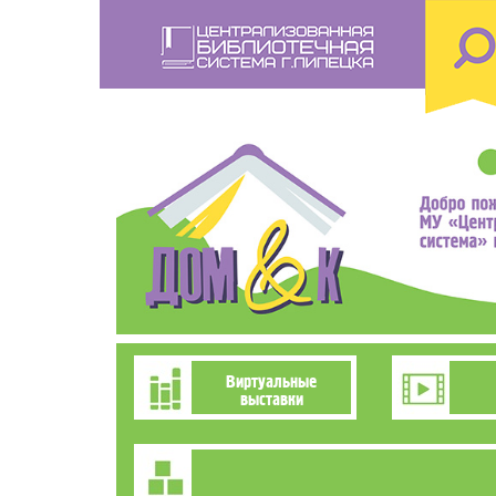
Перейти
к
основному
содержанию
Познавательно-
Виртуальные
выставки
развлекательное