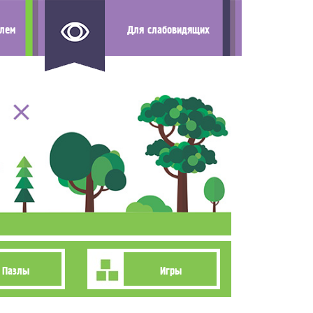
елем
Для слабовидящих
Пазлы
Игры