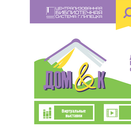
Перейти
к
основному
содержанию
Познавательно-
Виртуальные
выставки
развлекательное