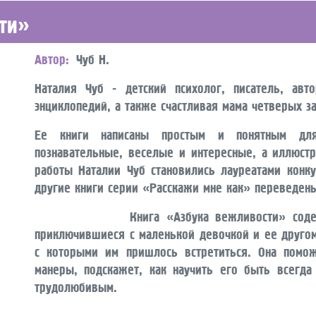
ти»
Автор
Чуб Н.
Наталия Чуб - детский психолог, писатель, авт
энциклопедий, а также счастливая мама четверых з
Ее книги написаны простым и понятным дл
познавательные, веселые и интересные, а иллюст
работы Наталии Чуб становились лауреатами конку
другие книги серии «Расскажи мне как» переведены
Книга «Азбука вежливости» содержит 
приключившиеся с маленькой девочкой и ее друго
с которыми им пришлось встретиться. Она помо
манеры, подскажет, как научить его быть всегд
трудолюбивым.