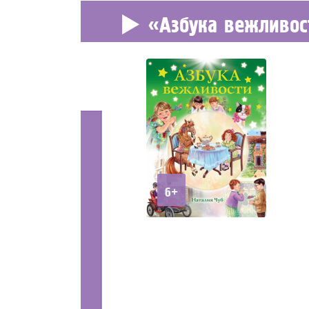
«Азбука вежливос
6+