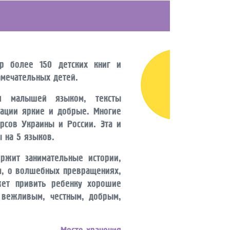
ор более 150 детских книг и
амечательных детей.
я малышей языком, тексты
рации яркие и добрые. Многие
рсов Украины и России. Эта и
 на 5 языков.
занимательные истории,
м, о волшебных превращениях,
жет привить ребенку хорошие
а вежливым, честным, добрым,
Место хранения