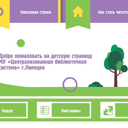
Поисковая строка
Как стать читат
Видео
Викторины