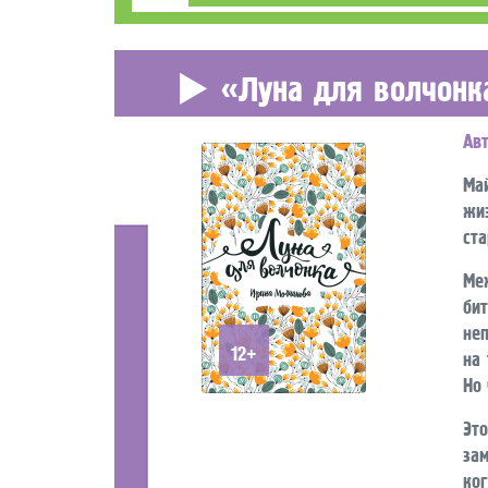
«Луна для волчонк
Ав
Ма
жиз
ст
Ме
би
не
12+
на
Но 
Эт
за
ког