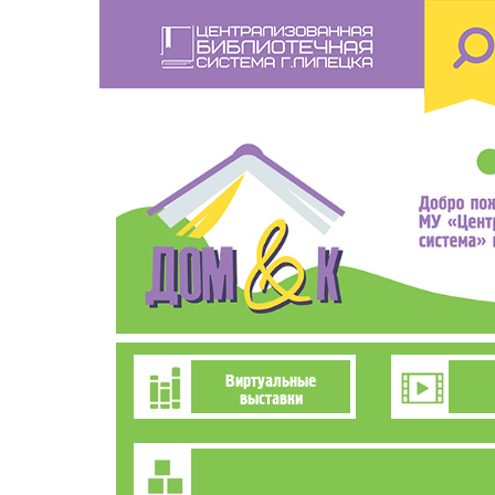
Перейти
к
основному
содержанию
Познавательно-
Виртуальные
выставки
развлекательное