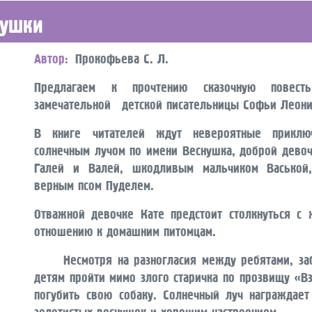
нушки
Автор
Прокофьева С. Л.
Предлагаем к прочтению сказочную повест
замечательной детской писательницы Софьи Леон
В книге читателей ждут невероятные приклю
солнечным лучом по имени Веснушка, доброй девоч
Галей и Валей, шкодливым мальчиком Васькой
верным псом Пуделем.
Отважной девочке Кате предстоит столкнуться с 
отношению к домашним питомцам.
Несмотря на разногласия между ребятами, заб
детям пройти мимо злого старичка по прозвищу «В
погубить свою собаку. Солнечный луч награждае
золотистых веснушек и хорошим настроением.