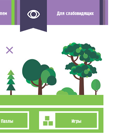
елем
Для слабовидящих
Пазлы
Игры