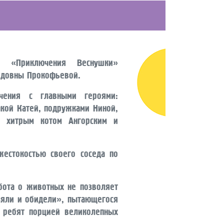
ь «Приключения Веснушки»
идовны Прокофьевой.
чения с главными героями:
кой Катей, подружками Ниной,
, хитрым котом Ангорским и
жестокостью своего соседа по
ота о животных не позволяет
зяли и обидели», пытающегося
т ребят порцией великолепных