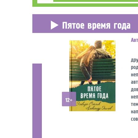
Пятое время года
Ав
Со
др
ро
не
ав
до
не
12+
те
на
сов