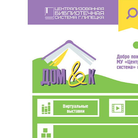
Перейти
к
основному
содержанию
Познавательно-
Виртуальные
выставки
развлекательное