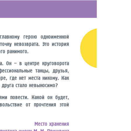
главному герою одноименной
точку невозврата. Это история
ого ранимого.
. Он – в центре круговорота
фессиональные танцы, друзья,
ре, где нет места никому. Как
з друга стало невыносимо?
ями повести. Какой он будет,
вольствие от прочтения этой
Место хранения
блиотека имени М. М. Пришвина