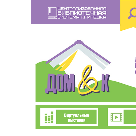
Перейти
к
основному
содержанию
Познавательно-
Виртуальные
выставки
развлекательное