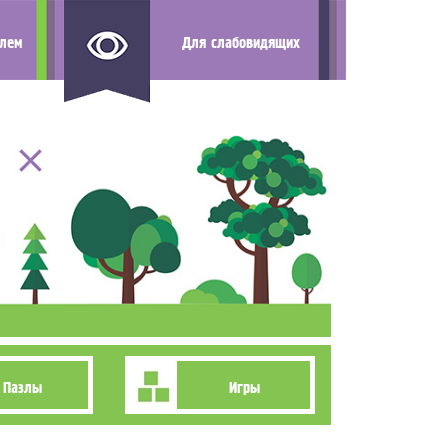
елем
Для слабовидящих
Пазлы
Игры