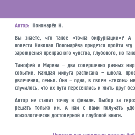
Автор
Пономарёв Н.
Вы знаете, что такое «точка бифуркации»? А 
повести Николая Пономарёва придется пройти эту 
зарождения прекрасного чувства, глубокого, но так
Тимофей и Марина – два совершенно разных мира
событий. Каждая минута расписана – школа, про
увлечения, семья. Она – одна, в своем «тихом» ми
случилось, что их пути пересеклись и жить друг бе
Автор не ставит точку в финале. Выбор за геро
решать только им. А нам с вами получать удо
психологически достоверной и глубокой книги.
Центральная городская детская би