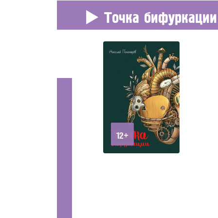
Точка бифуркации
12+