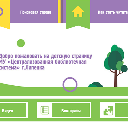
Поисковая строка
Как стать читат
Видео
Викторины