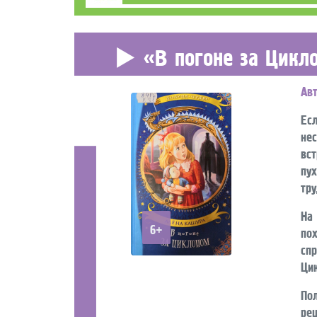
«В погоне за Цикл
Ав
Ес
не
вс
пу
тру
На
6+
по
сп
Ци
По
ре