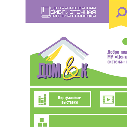
Перейти
к
основному
содержанию
Познавательно-
Виртуальные
выставки
развлекательное