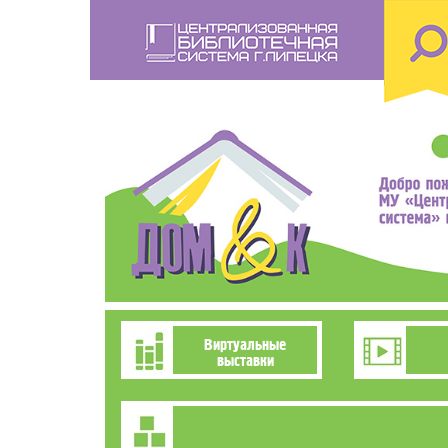
Перейти
к
основному
содержанию
Познавательно-
Виртуальные
выставки
развлекательное