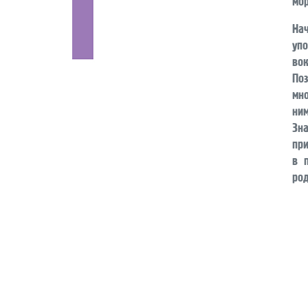
На
уп
во
По
мн
ним
Зн
пр
в 
род