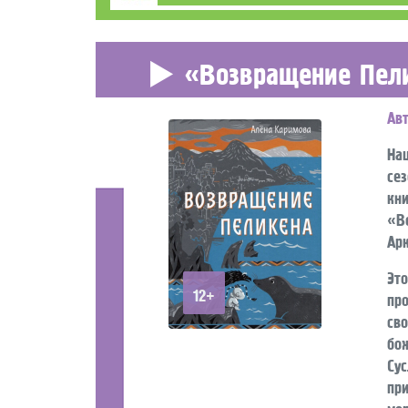
«Возвращение Пел
Ав
На
се
кн
«В
Арк
Эт
12+
пр
св
бо
Су
пр
мор