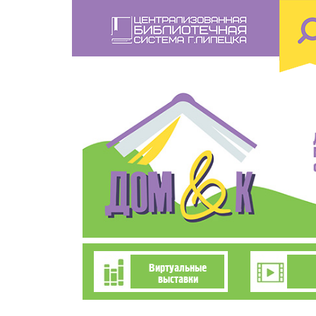
Перейти
к
основному
содержанию
Познавательно-
Виртуальные
выставки
развлекательное