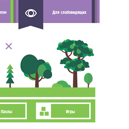
елем
Для слабовидящих
Пазлы
Игры