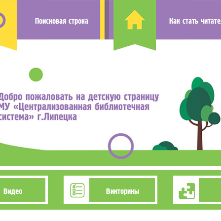
Поисковая строка
Как стать читат
Видео
Викторины