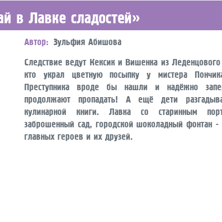
ай в Лавке сладостей»
Автор
Зульфия Абишова
Следствие ведут Кексик и Вишенка из Леденцового 
кто украл цветную посыпку у мистера Пончика
Преступника вроде бы нашли и надёжно запе
продолжают пропадать! А ещё дети разгадыв
кулинарной книги. Лавка со старинным порт
заброшенный сад, городской шоколадный фонтан - 
главных героев и их друзей.