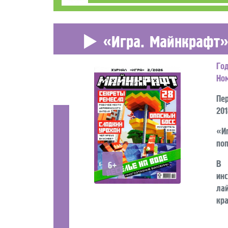
«Игра. Майнкрафт
Го
Но
Пе
20
«И
по
В 
6+
ин
ла
кр