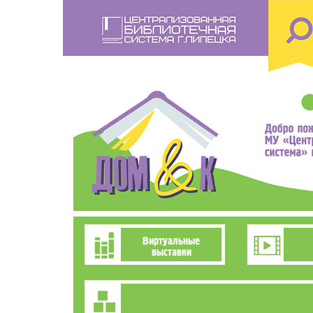
Перейти
к
основному
содержанию
Познавательно-
Виртуальные
выставки
развлекательное