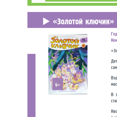
«Золотой ключик»
Го
Но
«Зо
Де
са
Вз
мас
6+
В 
сти
На
в ж