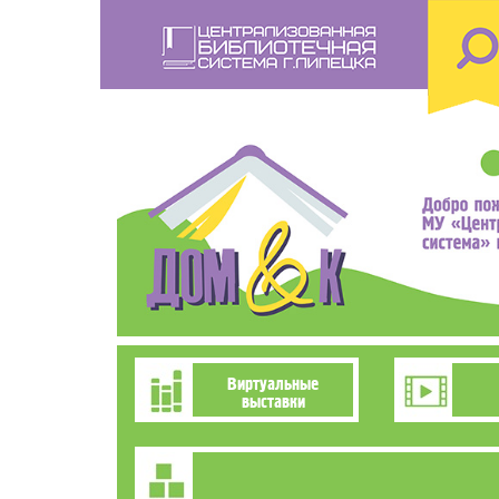
Перейти
к
основному
содержанию
Познавательно-
Виртуальные
выставки
развлекательное