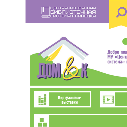
Перейти
к
основному
содержанию
Познавательно-
Виртуальные
выставки
развлекательное